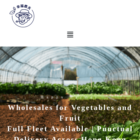
Happy Farmer
Wholesales for Vegetables and
Fruit
Full Fleet Available | Punctual
Delivery Across Hong Kong