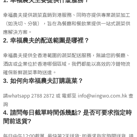
1.
幸福農夫主要提供什麼服務？
幸福農夫提供蔬菜直銷到港服務、同時亦提供專業蔬菜加工
（如洗切、分裝），旨在為餐廳和餐飲業提供一站式蔬菜供
應解決方案。
2.
幸福農夫的配送範圍是哪裡？
幸福農夫提供全香港範圍的蔬菜配送服務，無論您的餐廳、
酒店或企業位於香港哪個區域，我們都能以高效的冷鏈物流
確保新鮮蔬菜準時送達。
3.
如何向幸福農夫訂購蔬菜？
請whatsapp 2788 2872 或 電郵至 info@wingwo.com.hk 查
詢
4.
請問每日截單時間係幾點? 是否可要求指定時
間前送貨?
每日中午12:00截單, 最快第2天送貨; 如要求指定時間送貨, 請