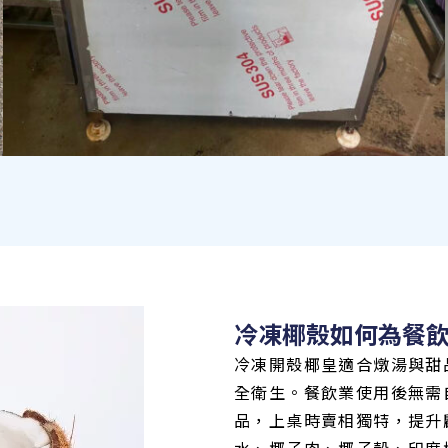
冷凍椰殼如何為餐飲
冷凍開殼椰皇適合燉湯與甜
全衛生。餐飲業使用後無需
品，上桌時賣相獨特，提升
水、椰子肉、椰子殼、印度