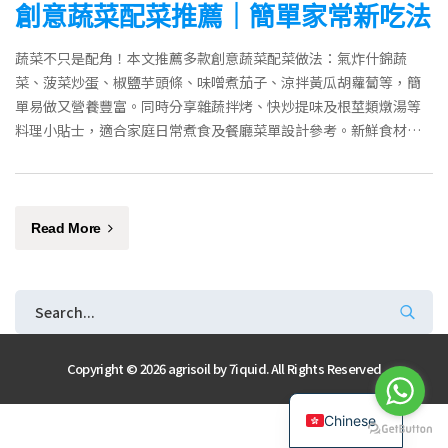
創意蔬菜配菜推薦｜簡單家常新吃法
蔬菜不只是配角！本文推薦多款創意蔬菜配菜做法：氣炸什錦蔬
菜、菠菜炒蛋、椒鹽芋頭條、味噌煮茄子、涼拌黃瓜胡蘿蔔等，簡
單易做又營養豐富。同時分享雜蔬拌烤、快炒提味及根莖類燉湯等
料理小貼士，適合家庭日常煮食及餐廳菜單設計參考。新鮮食材配
送推薦幸福農夫。
Read More
Copyright © 2026 agrisoil by
7iquid
. All Rights Reserved
English
Chinese