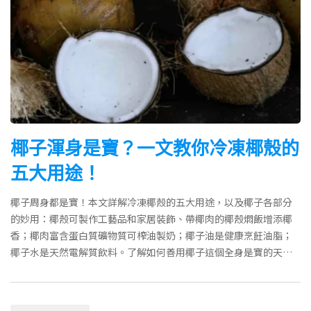
椰子渾身是寶？一文教你冷凍椰殼的
五大用途！
椰子周身都是寶！本文詳解冷凍椰殼的五大用途，以及椰子各部分
的妙用：椰殼可製作工藝品和家居裝飾、帶椰肉的椰殼燜飯增添椰
香；椰肉富含蛋白質礦物質可榨油製奶；椰子油是健康烹飪油脂；
椰子水是天然電解質飲料。了解如何善用椰子這個全身是寶的天然
食材，減少浪費增添美味。