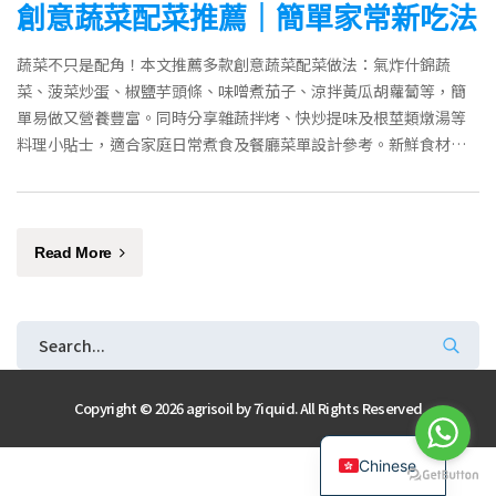
創意蔬菜配菜推薦｜簡單家常新吃法
蔬菜不只是配角！本文推薦多款創意蔬菜配菜做法：氣炸什錦蔬
菜、菠菜炒蛋、椒鹽芋頭條、味噌煮茄子、涼拌黃瓜胡蘿蔔等，簡
單易做又營養豐富。同時分享雜蔬拌烤、快炒提味及根莖類燉湯等
料理小貼士，適合家庭日常煮食及餐廳菜單設計參考。新鮮食材配
送推薦幸福農夫。
Read More
Copyright © 2026 agrisoil by
7iquid
. All Rights Reserved
English
Chinese