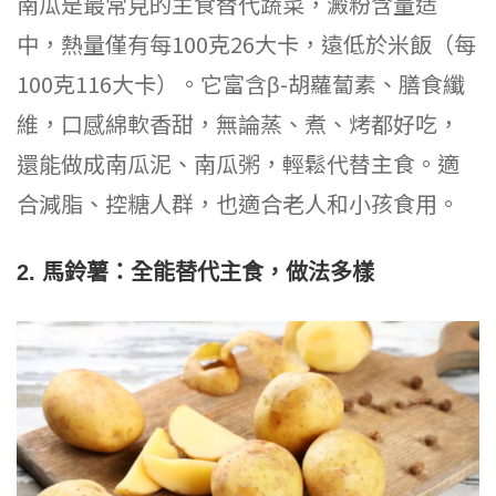
南瓜是最常見的主食替代蔬菜，澱粉含量适
中，熱量僅有每100克26大卡，遠低於米飯（每
100克116大卡）。它富含β-胡蘿蔔素、膳食纖
維，口感綿軟香甜，無論蒸、煮、烤都好吃，
還能做成南瓜泥、南瓜粥，輕鬆代替主食。適
合減脂、控糖人群，也適合老人和小孩食用。
2. 馬鈴薯：全能替代主食，做法多樣