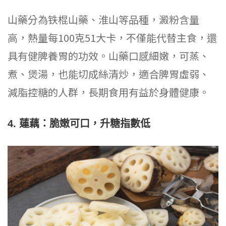
山藥分為铁棍山藥、淮山等品種，澱粉含量
高，熱量每100克51大卡，不僅能代替主食，還
具有健脾養胃的功效。山藥口感細嫩，可蒸、
煮、煲湯，也能切成絲清炒，適合脾胃虛弱、
減脂控糖的人群，長期食用有益於身體健康。
4. 蓮藕：脆嫩可口，升糖指數低