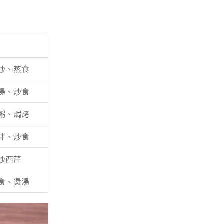
炒、蒸食
湯、炒食
粥、焗烤
拌、炒食
炒西芹
食、煲湯