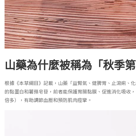
山藥為什麼被稱為「秋季第
根據《本草綱目》記載，山藥「益腎氣、健脾胃、止瀉痢、化
的黏蛋白和薯蕷皂苷，前者能保護胃腸黏膜、促進消化吸收，後
倍多），有助調節血壓和預防肌肉痙攣。