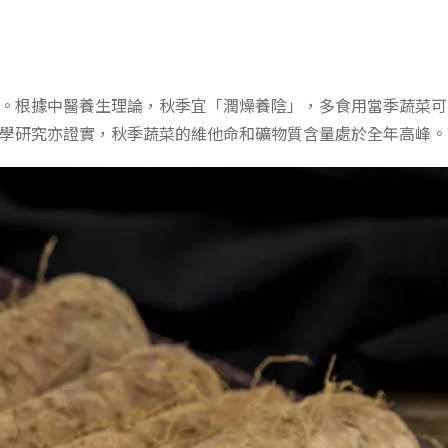
。根據中醫養生理論，秋季宜「潤燥養陰」，多食用當季蔬菜可
學研究亦證實，秋季蔬菜的維他命和礦物質含量處於全年高峰。