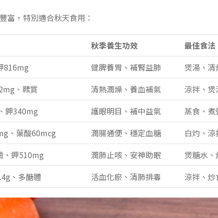
豐富，特別適合秋天食用：
秋季養生功效
最佳食法
816mg
健脾養胃、補腎益肺
煲湯、清
.2mg、鞣質
清熱潤燥、養血補氣
涼拌、煲
、鉀340mg
護眼明目、補中益氣
蒸食、煮
mg、葉酸60mcg
潤腸通便、穩定血糖
白灼、涼
鹼、鉀510mg
潤肺止咳、安神助眠
煲糖水、
.4g、多醣體
活血化瘀、清肺排毒
涼拌、炒