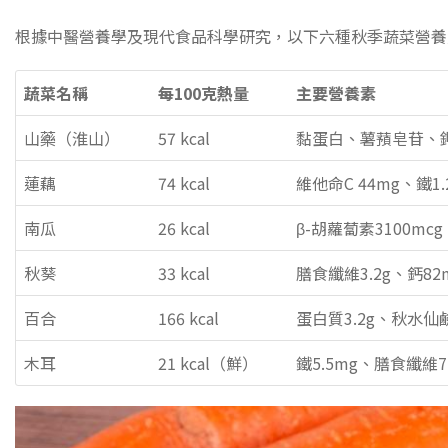
根據中醫營養學及現代食品科學研究，以下六種秋季蔬菜營養
蔬菜名稱
每100克熱量
主要營養素
山藥（淮山）
57 kcal
黏蛋白、薯蕷皂苷、鉀
蓮藕
74 kcal
維他命C 44mg、鐵1
南瓜
26 kcal
β-胡蘿蔔素3100mcg
秋葵
33 kcal
膳食纖維3.2g、鈣82
百合
166 kcal
蛋白質3.2g、秋水仙
木耳
21 kcal（鮮）
鐵5.5mg、膳食纖維7