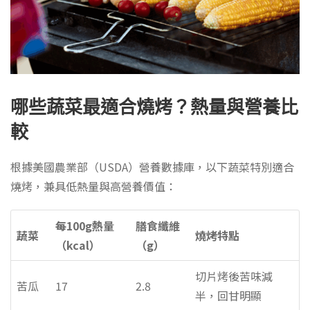
哪些蔬菜最適合燒烤？熱量與營養比
較
根據美國農業部（USDA）營養數據庫，以下蔬菜特別適合
燒烤，兼具低熱量與高營養價值：
每100g熱量
膳食纖維
蔬菜
燒烤特點
（kcal）
（g）
切片烤後苦味減
苦瓜
17
2.8
半，回甘明顯