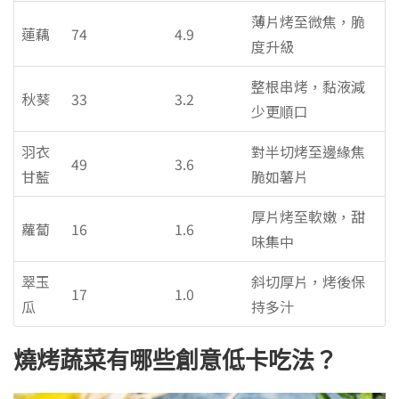
薄片烤至微焦，脆
蓮藕
74
4.9
度升級
整根串烤，黏液減
秋葵
33
3.2
少更順口
羽衣
對半切烤至邊緣焦
49
3.6
甘藍
脆如薯片
厚片烤至軟嫩，甜
蘿蔔
16
1.6
味集中
翠玉
斜切厚片，烤後保
17
1.0
瓜
持多汁
燒烤蔬菜有哪些創意低卡吃法？