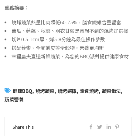
重點摘要：
燒烤蔬菜熱量比肉類低60-75%，膳食纖維含量豐富
苦瓜、蓮藕、秋葵、羽衣甘藍是意想不到的燒烤好選擇
切片0.5-1cm厚、烤5-8分鐘為最佳操作參數
搭配藜麥、全麥餅皮等全穀物，營養更均衡
幸福農夫直送新鮮蔬菜，為您的BBQ派對提供健康食材
健康BBQ
燒烤蔬菜
燒烤選擇
素食燒烤
蔬菜做法
蔬菜營養
Share This