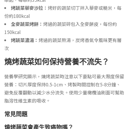
烤蔬菜藜麥沙拉：
烤好的蔬菜切丁拌入藜麥或糙米，每
份約180kcal
全麥蔬菜烤餅：
烤過的蔬菜碎包入全麥餅皮，每份約
150kcal
烤蔬菜濃湯：
烤過的蔬菜熬湯，炭烤香氣令風味更有層
次
燒烤蔬菜如何保持營養不流失？
營養學研究顯示，燒烤蔬菜時注意以下要點可最大限度保留
營養：切片厚度保持0.5-1cm、烤製時間控制在5-8分鐘、
避免反覆翻動以減少水分流失。使用少量橄欖油刷面可幫助
脂溶性維生素的吸收。
常見問題
燒烤蔬菜會產生致癌物嗎？