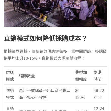
直銷模式如何降低採購成本？
根據業界數據，傳統蔬菜供應鏈每多一個中間環節，終端價
格平均上升10-15%。直銷模式大幅精簡流程：
供應
典型加
到港
環節數量
模式
價幅度
時間
傳統
農戶→收購商→出口商→進口
80-
48-72
模式
商→批發→零售
120%
小時
直銷
12-24