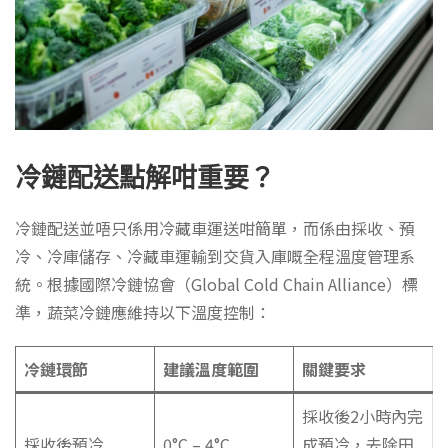
冷鏈配送點解咁重要？
冷鏈配送並唔只係用冷藏車運送咁簡單，而係由採收、預
冷、冷庫儲存、冷藏車運輸到交貨入庫嘅全程溫度管理系
統。根據國際冷鏈協會（Global Cold Chain Alliance）標
準，蔬菜冷鏈應維持以下溫度控制：
冷鏈環節
建議溫度範圍
關鍵要求
採收後2小時內完
採收後預冷
0°C – 4°C
成預冷，去除田