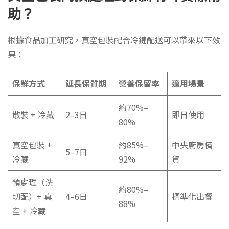
助？
根據食品加工研究，真空包裝配合冷鏈配送可以帶來以下效
果：
保鮮方式
延長保質期
營養保留率
適用場景
約70%–
散裝 + 冷藏
2–3日
即日使用
80%
真空包裝 +
約85%–
中央廚房備
5–7日
冷藏
92%
貨
預處理（洗
約80%–
切配）+ 真
4–6日
標準化出餐
88%
空 + 冷藏