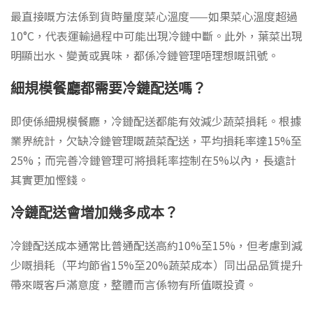
最直接嘅方法係到貨時量度菜心溫度——如果菜心溫度超過
10°C，代表運輸過程中可能出現冷鏈中斷。此外，葉菜出現
明顯出水、變黃或異味，都係冷鏈管理唔理想嘅訊號。
細規模餐廳都需要冷鏈配送嗎？
即使係細規模餐廳，冷鏈配送都能有效減少蔬菜損耗。根據
業界統計，欠缺冷鏈管理嘅蔬菜配送，平均損耗率達15%至
25%；而完善冷鏈管理可將損耗率控制在5%以內，長遠計
其實更加慳錢。
冷鏈配送會增加幾多成本？
冷鏈配送成本通常比普通配送高約10%至15%，但考慮到減
少嘅損耗（平均節省15%至20%蔬菜成本）同出品品質提升
帶來嘅客戶滿意度，整體而言係物有所值嘅投資。