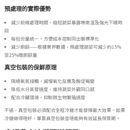
預處理的實際優勢
減少前線處理時間，縮短蔬菜暴露喺常溫及強光下嘅時
段
每包份量統一，方便成本控制同出餐標準化
減少廚餘——根據業界數據，預處理蔬菜可減少約15%
至25%嘅廚餘量
真空包裝的保鮮原理
隔絕氧氣接觸，減慢氧化反應及酶促褐變
降低水分蒸發速度，維持蔬菜外觀同口感
配合冷藏環境，抑制微生物繁殖速度
不過，真空包裝必須配合全程冷鏈才能發揮最大效果。如果
冷鏈做得唔好，單靠真空包裝並唔能夠有效延長保質期。