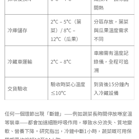
間熱
2°C – 5°C（葉
分區存放，葉菜
冷庫儲存
菜）/ 8°C –
與瓜果溫度需求
12°C（瓜果）
不同
車廂需有溫度記
冷藏車運輸
2°C – 8°C
錄儀，全程可追
溯
驗收時菜心溫度
到貨後15分鐘內
交貨驗收
≤10°C
入冷藏設備
任何一個環節出現「斷鏈」——例如蔬菜長時間停放喺室溫
等裝車——都會加速細胞呼吸作用，導致水分流失、質地變
軟、營養下降。研究指出，冷鏈中斷1小時，蔬菜嘅可用保