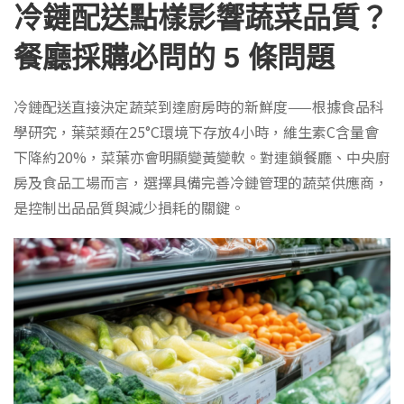
冷鏈配送點樣影響蔬菜品質？
餐廳採購必問的 5 條問題
冷鏈配送直接決定蔬菜到達廚房時的新鮮度——根據食品科
學研究，葉菜類在25°C環境下存放4小時，維生素C含量會
下降約20%，菜葉亦會明顯變黃變軟。對連鎖餐廳、中央廚
房及食品工場而言，選擇具備完善冷鏈管理的蔬菜供應商，
是控制出品品質與減少損耗的關鍵。