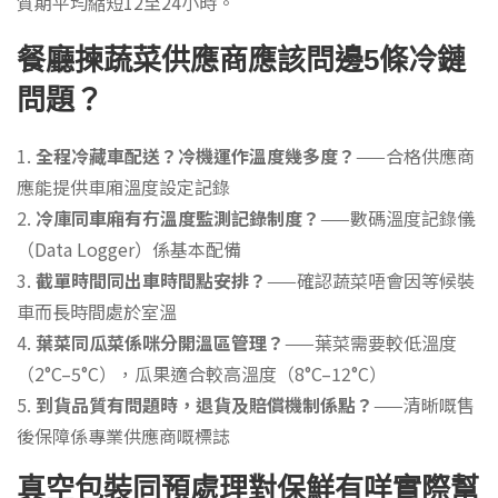
質期平均縮短12至24小時。
餐廳揀蔬菜供應商應該問邊5條冷鏈
問題？
全程冷藏車配送？冷機運作溫度幾多度？
——合格供應商
應能提供車廂溫度設定記錄
冷庫同車廂有冇溫度監測記錄制度？
——數碼溫度記錄儀
（Data Logger）係基本配備
截單時間同出車時間點安排？
——確認蔬菜唔會因等候裝
車而長時間處於室溫
葉菜同瓜菜係咪分開溫區管理？
——葉菜需要較低溫度
（2°C–5°C），瓜果適合較高溫度（8°C–12°C）
到貨品質有問題時，退貨及賠償機制係點？
——清晰嘅售
後保障係專業供應商嘅標誌
真空包裝同預處理對保鮮有咩實際幫