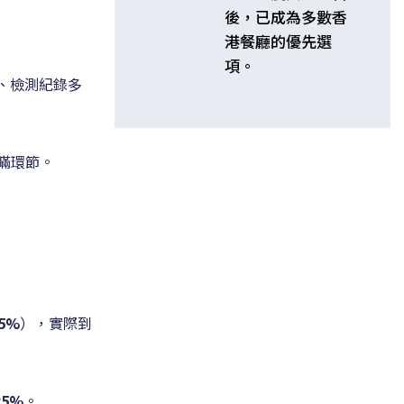
後，已成為多數香
港餐廳的優先選
項。
、檢測紀錄多
瞞環節。
5%
），實際到
25%
。