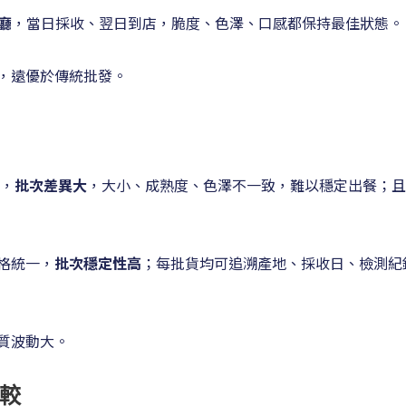
餐廳
，當日採收、翌日到店，脆度、色澤、口感都保持最佳狀態。
，遠優於傳統批發。
場，
批次差異大
，大小、成熟度、色澤不一致，難以穩定出餐；且
格統一，
批次穩定性高
；每批貨均可追溯產地、採收日、檢測紀
質波動大。
比較