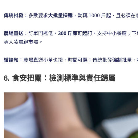
傳統批發
：多數要求
大批量採購
，動輒 1000 斤起，且必
農場直送
：訂單門檻低，
300 斤即可起訂
，支持中小餐廳；下
專人凌晨跑市場。
結論句
：農場直送小單也接、時間可選；傳統批發強制批量、
6. 食安把關：檢測標準與責任歸屬