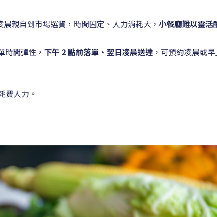
須在凌晨親自到市場選貨，時間固定、人力消耗大，
小餐廳難以靈活
單時間彈性，
下午 2 點前落單、翌日凌晨送達
，可預約凌晨或早
耗費人力。