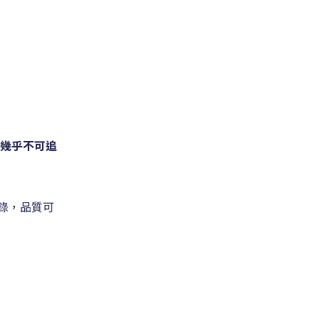
幾乎不可追
錄，品質可