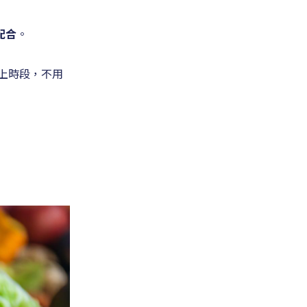
配合
。
上時段，不用