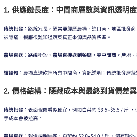
1. 供應鏈長度：中間商層數與資訊透明度
傳統批發
：路線冗長，通常要經歷農場、進口商、地區批發商
被隱瞞，餐廳很難知道蔬菜真正來源與品質標準。
農場直送
：路線極短，
農場直接送到餐廳，零中間商
。產地、
結論句
：農場直送砍掉所有中間商，資訊透明；傳統批發層級
2. 價格結構：隱藏成本與最終到貨價差異
傳統批發
：表面報價看似便宜，例如白菜約 $3.5–$5.5 /
手成本會被拉高。
農場直送
：報價透明穩定，白菜約 $2.8–$4.0 / 斤 ，