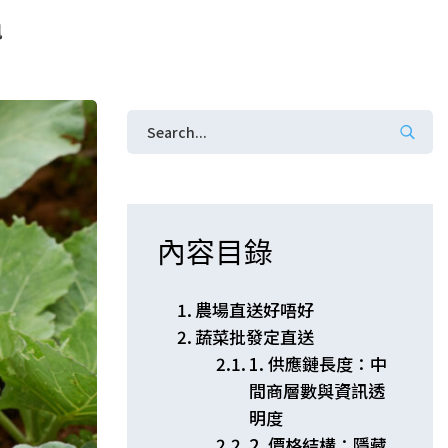
訊
內容目錄
農場直送好唔好
蔬菜批發定直送
1. 供應鏈長度：中
間商層數與資訊透
明度
2. 價格結構：隱藏