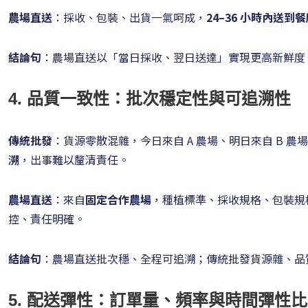
農場直送
：採收、包裝、出貨一氣呵成，
24–36 小時內送到
結論句
：農場直送以「當日採收、翌日送達」實現更高新鮮度
4. 品質一致性：批次穩定性與可追溯性
傳統批發
：貨源零散混雜，今日來自 A 農場、明日來自 B 農
溯
，出事難以釐清責任。
農場直送
：來自
固定合作農場
，種植標準、採收規格、包裝規
控、責任明確。
結論句
：農場直送批次穩、全程可追溯；傳統批發貨源雜、品
5. 配送彈性：訂單量、頻率與時間彈性