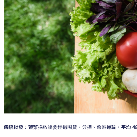
傳統批發
：蔬菜採收後要經過囤貨、分揀、跨區運輸，
平均 4