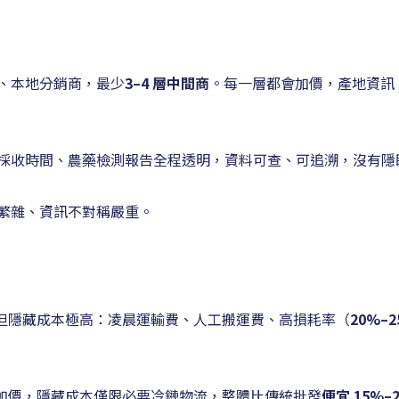
、本地分銷商，最少
3–4 層中間商
。每一層都會加價，產地資訊
採收時間、農藥檢測報告全程透明，資料可查、可追溯，沒有隱
繁雜、資訊不對稱嚴重。
 斤 ，但隱藏成本極高：凌晨運輸費、人工搬運費、高損耗率（
20%–2
沒有額外加價，隱藏成本僅限必要冷鏈物流，整體比傳統批發
便宜 15%–