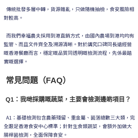
傳統批發多層中轉，貨源雜亂，只做隨機抽檢，食安風險相
對較高。
而我們幸福農夫採用到港直銷方式，由國內農場到港均均有
監管、而且文件齊全及溯源清晰。對於講究口碑同長遠經營
嘅香港餐廳而言，穩定嘅品質同透明嘅檢測流程，先係最踏
實嘅選擇。
常見問題（FAQ）
Q1：我哋採購嘅蔬菜，主要會檢測邊啲項目？
A1：基礎檢測包含農藥殘留、重金屬、菌落總數三大類，完
全跟足香港食安中心標準；針對生食類蔬菜，會額外加做大
腸桿菌檢測，全面保障食安。