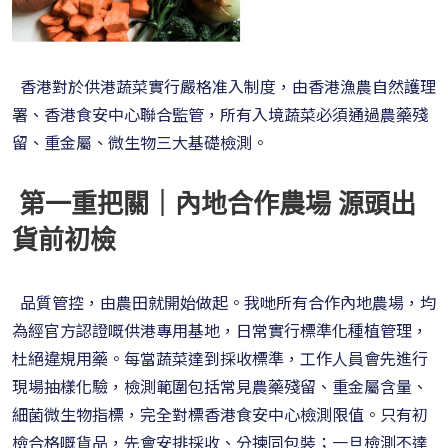
香港對於供港蔬菜實行嚴格准入制度，由香港漁農自然護理
署、香港食安中心聯合監管，所有入境蔬菜必須通過農藥殘
留、重金屬、微生物三大基礎檢測。
第一重把關｜內地合作農場 源頭出
貨前初檢
品質管控，由農田就開始做起。我哋所有合作內地農場，均
為經官方認證嘅供港專用基地，日常實行標準化種植管理，
杜絕違規用藥。每當蔬菜達到採收標準，工作人員會先進行
現場抽樣化驗，檢測範圍包括常見農藥殘留、重金屬含量、
細菌微生物指標，完全對標香港食安中心檢測限值。只有初
檢合格嘅貨品，先會安排採收、分揀同包裝；一旦檢測不達