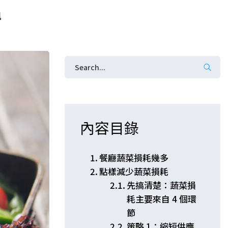
訊
內容目錄
餐廳蔬菜損耗幾多
點樣減少蔬菜損耗
先搞清楚：蔬菜損
耗主要來自 4 個環
節
策略 1：縮短供應