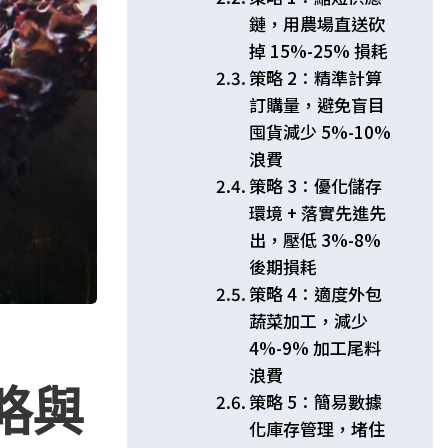
鏈，用農場直送砍
掉 15%-25% 損耗
策略 2：精準計算
訂購量，避免盲目
囤貨減少 5%-10%
浪費
策略 3：優化儲存
環境 + 落實先進先
出，壓低 3%-8%
後期損耗
策略 4：適度外包
蔬菜加工，減少
4%-9% 加工尾料
浪費
略與
策略 5：簡易數據
化庫存管理，堵住