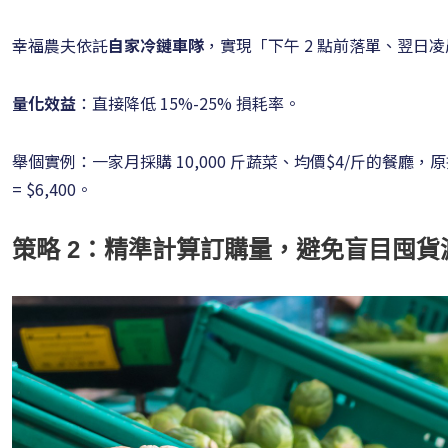
幸福農夫依託
自家冷鏈車隊
，實現「下午 2 點前落單、翌日
量化效益
：直接降低 15%-25% 損耗率。
舉個實例：一家月採購 10,000 斤蔬菜、均價$4/斤的餐廳，原
= $6,400。
策略 2：精準計算訂購量，避免盲目囤貨減少