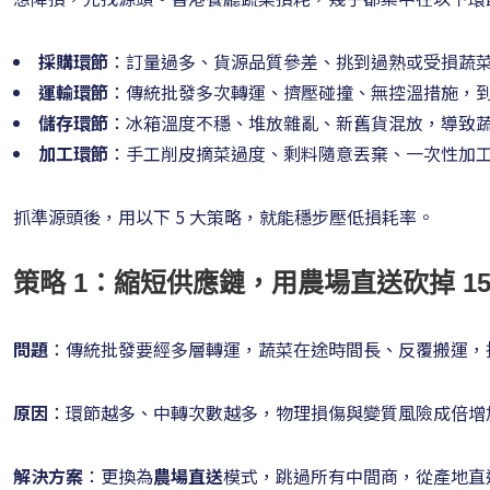
採購環節
：訂量過多、貨源品質參差、挑到過熟或受損蔬
運輸環節
：傳統批發多次轉運、擠壓碰撞、無控溫措施，到店時
儲存環節
：冰箱溫度不穩、堆放雜亂、新舊貨混放，導致
加工環節
：手工削皮摘菜過度、剩料隨意丟棄、一次性加
抓準源頭後，用以下 5 大策略，就能穩步壓低損耗率。
策略 1：縮短供應鏈，用農場直送砍掉 15%
問題
：傳統批發要經多層轉運，蔬菜在途時間長、反覆搬運，
原因
：環節越多、中轉次數越多，物理損傷與變質風險成倍增
解決方案
：更換為
農場直送
模式，跳過所有中間商，從產地直