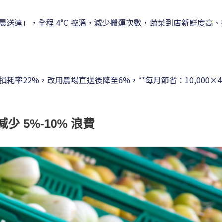
凌晨送達」，全程 4°C 控溫，減少搬運次數，蔬菜到店新鮮度高
損耗率22%，改用農場直送後降至6%，**每月節省：10,000×4×
 5%-10% 浪費