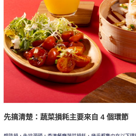
先搞清楚：蔬菜損耗主要來自 4 個環節
想降損，先找源頭。香港餐廳蔬菜損耗，幾乎都集中在以下環