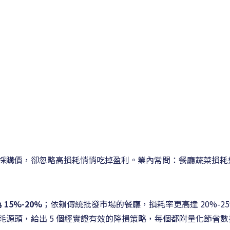
採購價，卻忽略高損耗悄悄吃掉盈利。業內常問：餐廳蔬菜損耗
15%-20%
；依賴傳統批發市場的餐廳，損耗率更高達 20%-2
耗源頭，給出 5 個經實證有效的降損策略，每個都附量化節省數據