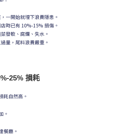
菜，一開始就埋下浪費隱患。
已有 10%-15% 損傷。
蔬菜發軟、腐爛、失水。
工過量，尾料浪費嚴重。
-25% 損耗
損耗自然高。
加。
達餐廳。