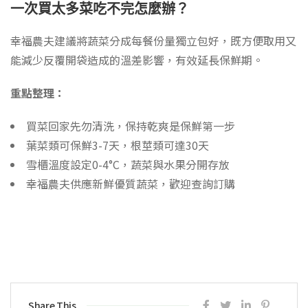
一次買太多菜吃不完怎麼辦？
幸福農夫建議將蔬菜分成每餐份量獨立包好，既方便取用又
能減少反覆開袋造成的溫差影響，有效延長保鮮期。
重點整理：
買菜回家先勿清洗，保持乾爽是保鮮第一步
葉菜類可保鮮3-7天，根莖類可達30天
雪櫃溫度設定0-4°C，蔬菜與水果分開存放
幸福農夫供應新鮮優質蔬菜，歡迎查詢訂購
Share This