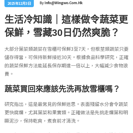
By
Info@wingwo.com.hk
2025年12月3日
生活冷知識｜這樣做令蔬菜更
保鮮，雪藏30日仍然爽脆？
大部分葉菜類蔬菜在雪櫃可保鮮3至7天，但根莖類蔬菜只要
儲存得當，可保持新鮮接近30天。根據食品科學研究，正確
的蔬菜保鮮方法能延長保存期達一倍以上，大幅減少食物浪
費。
蔬菜買回來應該先洗再放雪櫃嗎？
研究指出，這是最常見的保鮮迷思。表面殘留水分會令蔬菜
更快腐爛，尤其葉菜和果實類。正確做法是先挑走爛葉和明
顯泥沙，保持乾爽，煮食前才清洗。