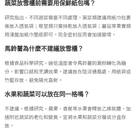
蔬菜放雪櫃前需要用保鮮紙包嗎？
研究指出，不同蔬菜需要不同處理。葉菜類建議用紙巾包裹
後放入透氣袋；根莖類只需抹乾放入透氣袋；蕃茄等果實類
用淺盤加紙巾墊底即可。完全密封反而會加速變壞。
馬鈴薯為什麼不建議放雪櫃？
根據食品科學研究，過低溫度會令馬鈴薯的澱粉轉化為糖
分，影響口感和烹調效果。建議放在陰涼通風處，用紙袋或
竹籃存放，避免陽光直射。
水果和蔬菜可以放在同一格嗎？
不建議。根據研究，蘋果、香蕉等水果會釋放乙烯氣體，加
速附近蔬菜的老化和變黃。宜將水果和蔬菜分層或分盒存
放。