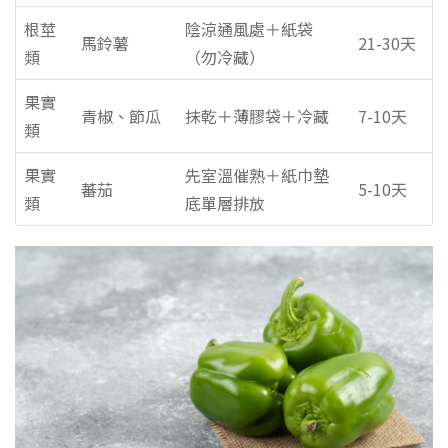
根莖
陰涼通風處＋紙袋
馬鈴薯
21-30天
類
（勿冷藏）
果實
青椒、節瓜
抹乾＋薄膠袋＋冷藏
7-10天
類
果實
先室溫催熟＋紙巾墊
蕃茄
5-10天
類
底單層排放