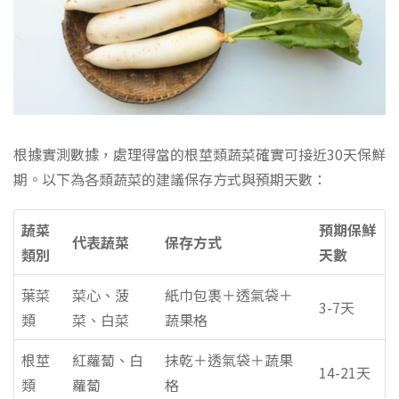
根據實測數據，處理得當的根莖類蔬菜確實可接近30天保鮮
期。以下為各類蔬菜的建議保存方式與預期天數：
蔬菜
預期保鮮
代表蔬菜
保存方式
類別
天數
葉菜
菜心、菠
紙巾包裹＋透氣袋＋
3-7天
類
菜、白菜
蔬果格
根莖
紅蘿蔔、白
抹乾＋透氣袋＋蔬果
14-21天
類
蘿蔔
格