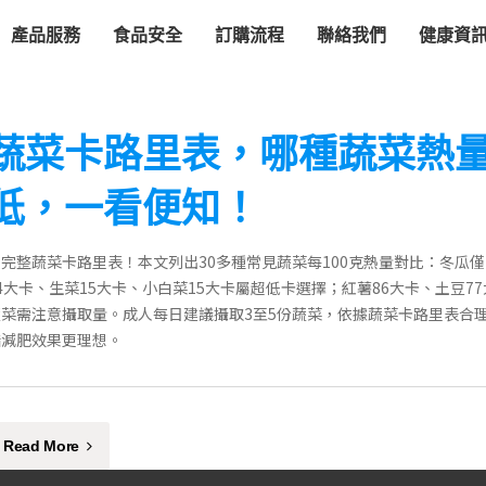
產品服務
食品安全
訂購流程
聯絡我們
健康資
蔬菜卡路里表，哪種蔬菜熱
低，一看便知！
完整蔬菜卡路里表！本文列出30多種常見蔬菜每100克熱量對比：冬瓜僅
4大卡、生菜15大卡、小白菜15大卡屬超低卡選擇；紅薯86大卡、土豆7
蔬菜需注意攝取量。成人每日建議攝取3至5份蔬菜，依據蔬菜卡路里表合
脂減肥效果更理想。
Read More