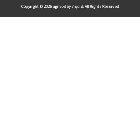
Copyright © 2026 agrisoil by
7iquid
. All Rights Reserved