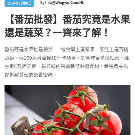
By
Info@wingwo.com.hk
2024年12月8日
【番茄批發】番茄究竟是水果
還是蔬菜？一齊來了解！
番茄既是水果也是蔬菜——植物學上屬漿果，烹飪上是百搭
蔬菜。每100克番茄僅18千卡熱量，卻含豐富番茄紅素、維
生素C及鉀元素，是公認的高營養低熱量食材。幸福農夫為
你拆解番茄的營養密碼。