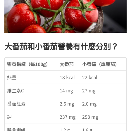
大番茄和小番茄營養有什麼分別？
營養指標（每100g）
大番茄
小番茄（車厘茄）
熱量
18 kcal
22 kcal
維生素C
14 mg
27 mg
番茄紅素
2.6 mg
2.0 mg
鉀
237 mg
258 mg
膳食纖維
1.2 g
1.8 g