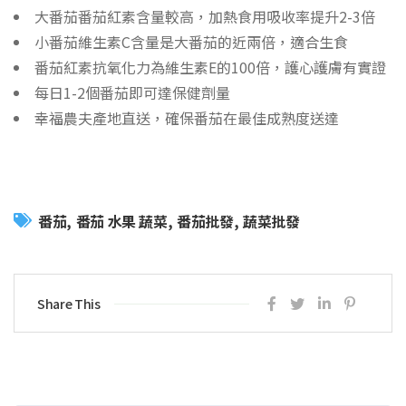
大番茄番茄紅素含量較高，加熱食用吸收率提升2-3倍
小番茄維生素C含量是大番茄的近兩倍，適合生食
番茄紅素抗氧化力為維生素E的100倍，護心護膚有實證
每日1-2個番茄即可達保健劑量
幸福農夫產地直送，確保番茄在最佳成熟度送達
番茄
番茄 水果 蔬菜
番茄批發
蔬菜批發
Share This