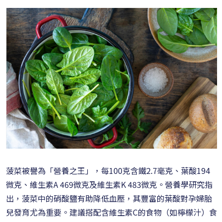
菠菜被譽為「營養之王」，每100克含鐵2.7毫克、葉酸194
微克、維生素A 469微克及維生素K 483微克。營養學研究指
出，菠菜中的硝酸鹽有助降低血壓，其豐富的葉酸對孕婦胎
兒發育尤為重要。建議搭配含維生素C的食物（如檸檬汁）食