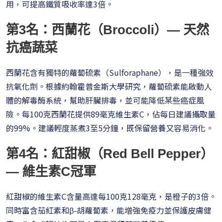
用，可提高鐵質吸收率達3倍。
第3名：西蘭花（Broccoli）— 天然
抗癌蔬菜
西蘭花含有獨特的蘿蔔硫素（Sulforaphane），是一種強效
抗氧化劑。根據約翰霍普金斯大學研究，蘿蔔硫素能啟動人
體的解毒酶系統，幫助肝臟排毒，並可能降低某些癌症風
險。每100克西蘭花提供89毫克維生素C，佔每日建議攝取量
的99%。建議輕度蒸煮3至5分鐘，既保留營養又容易消化。
第4名：紅甜椒（Red Bell Pepper）
— 維生素C冠軍
紅甜椒的維生素C含量高達每100克128毫克，是橙子的3倍。
同時富含茄紅素和β-胡蘿蔔素，能增強免疫力並保護皮膚健