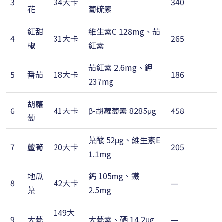
3
34大卡
340
花
蔔硫素
紅甜
維生素C 128mg、茄
4
31大卡
265
椒
紅素
茄紅素 2.6mg、鉀
5
番茄
18大卡
186
237mg
胡蘿
6
41大卡
β-胡蘿蔔素 8285μg
458
蔔
葉酸 52μg、維生素E
7
蘆筍
20大卡
205
1.1mg
地瓜
鈣 105mg、鐵
8
42大卡
—
葉
2.5mg
149大
9
大蒜
大蒜素、硒 14.2μg
—