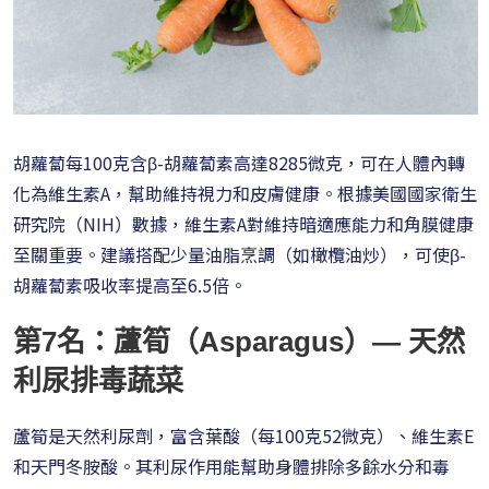
胡蘿蔔每100克含β-胡蘿蔔素高達8285微克，可在人體內轉
化為維生素A，幫助維持視力和皮膚健康。根據美國國家衛生
研究院（NIH）數據，維生素A對維持暗適應能力和角膜健康
至關重要。建議搭配少量油脂烹調（如橄欖油炒），可使β-
胡蘿蔔素吸收率提高至6.5倍。
第7名：蘆筍（Asparagus）— 天然
利尿排毒蔬菜
蘆筍是天然利尿劑，富含葉酸（每100克52微克）、維生素E
和天門冬胺酸。其利尿作用能幫助身體排除多餘水分和毒