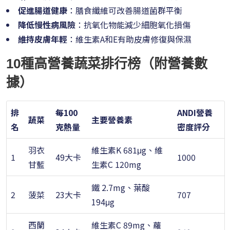
促進腸道健康
：膳食纖維可改善腸道菌群平衡
降低慢性病風險
：抗氧化物能減少細胞氧化損傷
維持皮膚年輕
：維生素A和E有助皮膚修復與保濕
10種高營養蔬菜排行榜（附營養數
據）
排
每100
ANDI營養
蔬菜
主要營養素
名
克熱量
密度評分
羽衣
維生素K 681μg、維
1
49大卡
1000
甘藍
生素C 120mg
鐵 2.7mg、葉酸
2
菠菜
23大卡
707
194μg
西蘭
維生素C 89mg、蘿