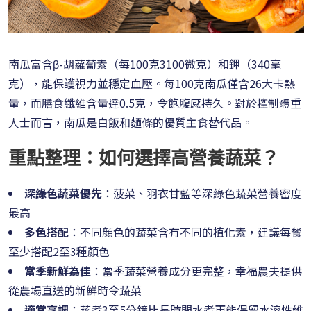
南瓜富含β-胡蘿蔔素（每100克3100微克）和鉀（340毫
克），能保護視力並穩定血壓。每100克南瓜僅含26大卡熱
量，而膳食纖維含量達0.5克，令飽腹感持久。對於控制體重
人士而言，南瓜是白飯和麵條的優質主食替代品。
重點整理：如何選擇高營養蔬菜？
深綠色蔬菜優先
：菠菜、羽衣甘藍等深綠色蔬菜營養密度
最高
多色搭配
：不同顏色的蔬菜含有不同的植化素，建議每餐
至少搭配2至3種顏色
當季新鮮為佳
：當季蔬菜營養成分更完整，幸福農夫提供
從農場直送的新鮮時令蔬菜
適當烹調
：蒸煮3至5分鐘比長時間水煮更能保留水溶性維