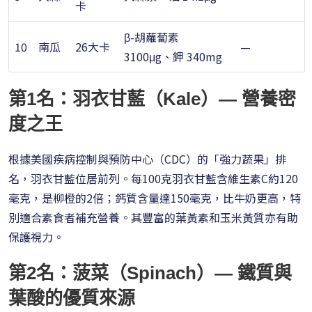
卡
β-胡蘿蔔素
10
南瓜
26大卡
—
3100μg、鉀 340mg
第1名：羽衣甘藍（Kale）— 營養密
度之王
根據美國疾病控制與預防中心（CDC）的「強力蔬果」排
名，羽衣甘藍位居前列。每100克羽衣甘藍含維生素C約120
毫克，是柳橙的2倍；鈣質含量達150毫克，比牛奶更高，特
別適合素食者補充營養。其豐富的葉黃素和玉米黃質亦有助
保護視力。
第2名：菠菜（Spinach）— 鐵質與
葉酸的優質來源