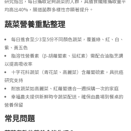
研究指出，每日攝取足夠蔬菜的人群，其膳食纖維攝取量平
均高出40%，腸道菌群多樣性亦顯著提升。
蔬菜營養重點整理
每日進食至少3至5份不同顏色蔬菜，覆蓋綠、紅、白、
紫、黃五色
脂溶性營養素（β-胡蘿蔔素、茄紅素）需配合油脂烹調
以提高吸收率
十字花科蔬菜（青花菜、高麗菜）含蘿蔔硫素，具抗癌
研究支持
耐放蔬菜如高麗菜、紅蘿蔔適合一週採購一次的家庭
幸福農夫提供新鮮時令蔬菜配送，確保由農場到餐桌的
營養保留
常見問題