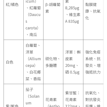
icum）
素
紅/橘色
β-胡蘿蔔
黏膜健
、紅蘿蔔
8,285μg
素
康、抗氧
（Daucu
、維生素
化
s
A 835μg
carota）
、南瓜
白蘿蔔、
洋蔥
洋蔥：槲
強化免疫
（Allium
硫化物、
皮素
系統、抗
白色
cepa）
多醣體
20mg、
發炎、增
、白花椰
硒 0.5μg
強抵抗力
菜、香菇
茄子
紫甘藍：
抗氧化、
（Solan
花青素
花青素
對抗發炎
um
紫/藍色
（Antho
322mg、
反應、維