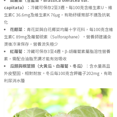
高麗菜（甘藍菜，Brassica oleracea var.
capitata）
：冷藏可保存2至3週。每100克含維生素U、維
生素C 36.6mg及維生素K 76μg，有助紓緩胃部不適及抗氧
化
花椰菜
：青花菜與白花椰菜均屬十字花科，每100克含維
生素C 89mg及蘿蔔硫素（Sulforaphane）。營養師建議汆
燙後冷凍保存，營養流失極少
紅蘿蔔
：冷藏可保存3至4週。β-胡蘿蔔素屬脂溶性營養
素，需配合油脂烹調才能有效吸收
瓜類與根莖類（大黃瓜、白蘿蔔、冬瓜）
：含水量高且
外皮堅固，相對耐放。冬瓜每100克含鉀離子202mg，有助
利尿消水腫