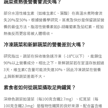
蔬菜煮熟後營養會流失嗎？
部分水溶性維生素（如維生素C、葉酸）在高溫水煮時會流
失20%至50%。根據營養學研究，蒸煮及快炒是保留蔬菜營
養的最佳方法。脂溶性營養素如β-胡蘿蔔素及茄紅素，經加
熱後反而更容易被人體吸收。
冷凍蔬菜和新鮮蔬菜的營養差別大嗎？
研究指出，蔬菜在採收後急速冷凍（-18°C以下），能鎖住
90%以上營養成分。相比之下，新鮮蔬菜若在室溫存放超過
3天，維生素C含量可能流失達30%。因此冷凍蔬菜在營養
上與新鮮蔬菜差距不大。
素食者如何從蔬菜攝取足夠鐵質？
深綠色蔬菜如菠菜（每100克含鐵2.7mg）、紅莧菜（每
100克含鐵2.3mg）是植物性鐵質的良好來源。配合富含維