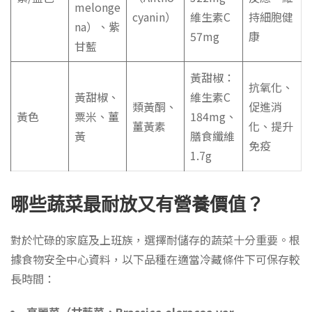
melonge
cyanin）
維生素C
持細胞健
na）、紫
57mg
康
甘藍
黃甜椒：
抗氧化、
黃甜椒、
維生素C
類黃酮、
促進消
黃色
粟米、薑
184mg、
薑黃素
化、提升
黃
膳食纖維
免疫
1.7g
哪些蔬菜最耐放又有營養價值？
對於忙碌的家庭及上班族，選擇耐儲存的蔬菜十分重要。根
據食物安全中心資料，以下品種在適當冷藏條件下可保存較
長時間：