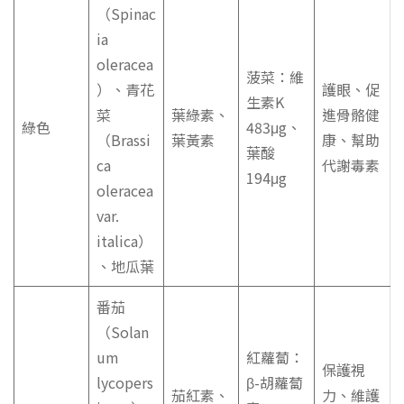
（Spinac
ia
oleracea
菠菜：維
）、青花
護眼、促
生素K
菜
葉綠素、
進骨骼健
綠色
483μg、
（Brassi
葉黃素
康、幫助
葉酸
ca
代謝毒素
194μg
oleracea
var.
italica）
、地瓜葉
番茄
（Solan
um
紅蘿蔔：
保護視
lycopers
β-胡蘿蔔
茄紅素、
力、維護