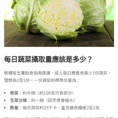
每日蔬菜攝取量應該是多少？
根據衞生署飲食指南建議，成人每日應進食最少3份蔬菜，
理想為3至5份。一份蔬菜的標準份量為：
熟菜
：約半碗（約100克可食部分）
生菜沙律
：約一碗（因烹煮會縮水）
熱量
：每份蔬菜約25千卡，富含膳食纖維2至3克