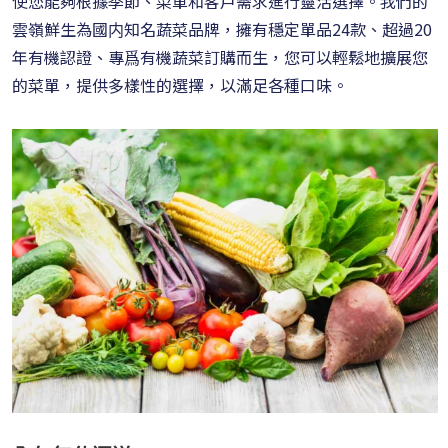
使您能夠根據季節、菜單和客戶需求進行靈活選擇。我們的
雲嶺鮮生為國内知名蔬菜品牌，擁有穩定單品24款、超過20
年有機認證、專爲有機蔬菜訂購而生，您可以輕鬆地擴展您
的菜單，提供多樣性的選擇，以滿足各種口味。