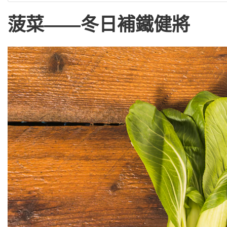
菠菜——冬日補鐵健將