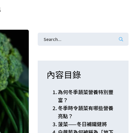
訊
內容目錄
為何冬季蔬菜營養特別豐
富？
冬季時令蔬菜有哪些營養
亮點？
菠菜——冬日補鐵健將
白蘿蔔為何被稱為「地下