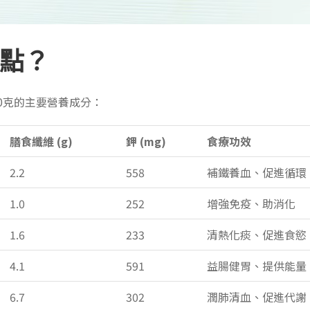
點？
0克的主要營養成分：
膳食纖維 (g)
鉀 (mg)
食療功效
2.2
558
補鐵養血、促進循環
1.0
252
增強免疫、助消化
1.6
233
清熱化痰、促進食慾
4.1
591
益腸健胃、提供能量
6.7
302
潤肺清血、促進代謝