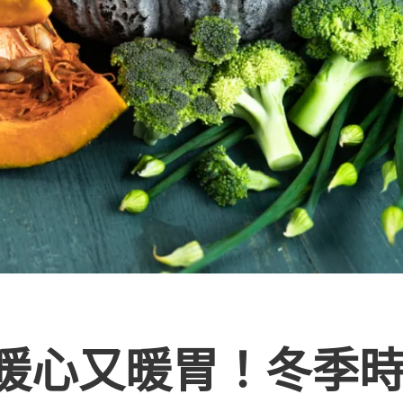
暖心又暖胃！冬季