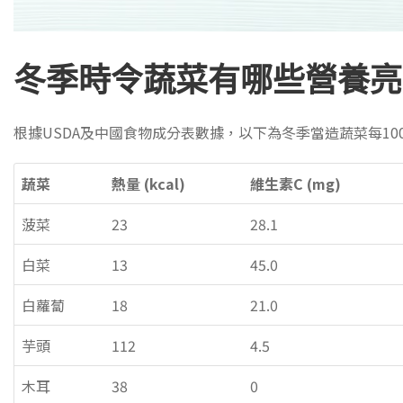
冬季時令蔬菜有哪些營養亮
根據USDA及中國食物成分表數據，以下為冬季當造蔬菜每10
蔬菜
熱量 (kcal)
維生素C (mg)
菠菜
23
28.1
白菜
13
45.0
白蘿蔔
18
21.0
芋頭
112
4.5
木耳
38
0