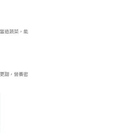
當造蔬菜，能
更甜，營養密