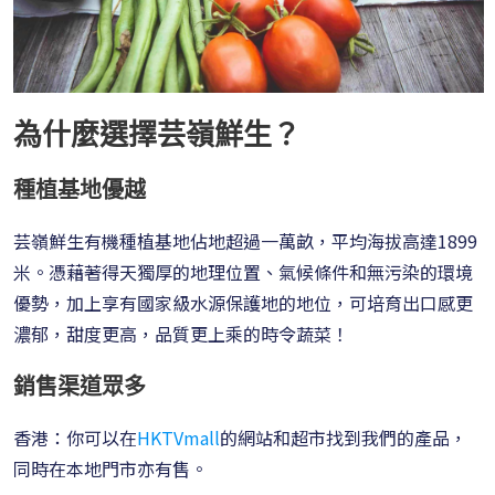
為什麼選擇芸嶺鮮生？
種植基地優越
芸嶺鮮生有機種植基地佔地超過一萬畝，平均海拔高達1899
米。憑藉著得天獨厚的地理位置、氣候條件和無污染的環境
優勢，加上享有國家級水源保護地的地位，可培育出口感更
濃郁，甜度更高，品質更上乘的時令蔬菜！
銷售渠道眾多
香港：你可以在
HKTVmall
的網站和超市找到我們的產品，
同時在本地門市亦有售。