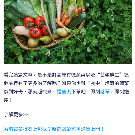
看完這篇文章，是不是對高原有機蔬菜以及“芸嶺鮮生”這
個品牌有了更多的了解呢？如果你也對“雲中”培育的蔬菜
感到好奇，那就趕快來
幸福農夫
下單吧！即刻
落單
，即刻送
達！
了解更多>>
香港蔬菜批發上哪找？新鮮蔬菜也可送貨上門！