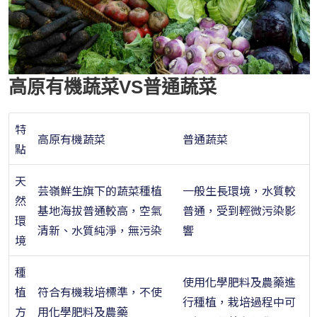
高原有機蔬菜VS普通蔬菜
特
高原有機蔬菜
普通蔬菜
點
天
芸嶺鮮生旗下的蔬菜種植
一般生長環境，水質較
然
基地海拔普通較高，空氣
普通，受到輕微污染影
環
清新、水質純淨，無污染
響
境
種
使用化學肥料及農藥進
植
符合有機栽培標準，不使
行種植，栽培過程中可
方
用化學肥料及農藥