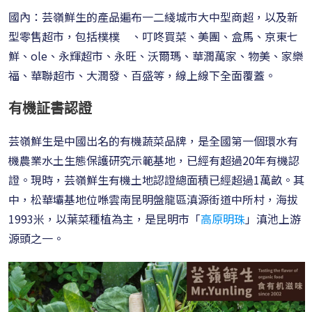
國內：
芸嶺鮮生
的產品遍布一二綫城市大中型商超，以及新
型零售超市，包括
樸樸
、叮咚買菜、美團、盒馬、京東七
鮮、ole、永輝超市、永旺、沃爾瑪、華潤萬家、物美、家樂
福、華聯超市、大潤發、百盛等，線上線下全面覆蓋。
有機証書認證
芸嶺鮮生是中國出名的有機蔬菜品牌，是全國第一個環水有
機農業水土生態保護研究示範基地，已經有超過20年有機認
證。現時，芸嶺鮮生有機土地認證總面積已經超過1萬畝。其
中，松華壩基地位喺雲南昆明盤龍區滇源街道中所村，海拔
1993米，以葉菜種植為主，是昆明市「
高原明珠
」滇池上游
源頭之一。