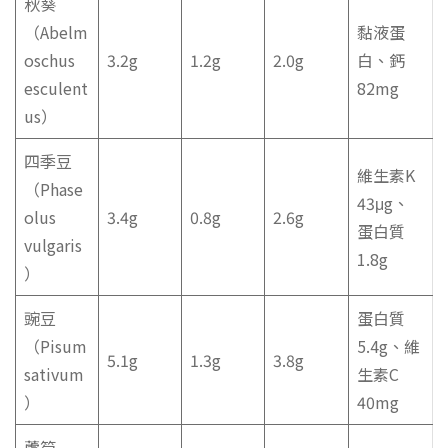
秋葵
（Abelm
黏液蛋
oschus
3.2g
1.2g
2.0g
白、鈣
esculent
82mg
us）
四季豆
維生素K
（Phase
43μg、
olus
3.4g
0.8g
2.6g
蛋白質
vulgaris
1.8g
）
豌豆
蛋白質
（Pisum
5.4g、維
5.1g
1.3g
3.8g
sativum
生素C
）
40mg
蘆筍