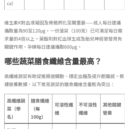
ca）
維生素K對血液凝固及骨骼鈣化至關重要——成人每日建議
攝取量為90至120μg，一份菠菜（100克）已可滿足每日需
求量的4倍以上。葉酸則對紅血球生成及胎兒神經管發育有
關鍵作用，孕婦每日建議攝取600μg。
哪些蔬菜膳食纖維含量最高？
高纖維蔬菜有助促進腸道蠕動、穩定血糖及提升飽腹感。根
據營養數據，以下常見蔬菜的膳食纖維含量較為突出：
高纖維蔬
膳食纖維
可溶性纖
不可溶性
其他關鍵
菜（學
（每
維
纖維
營養
名）
100g）