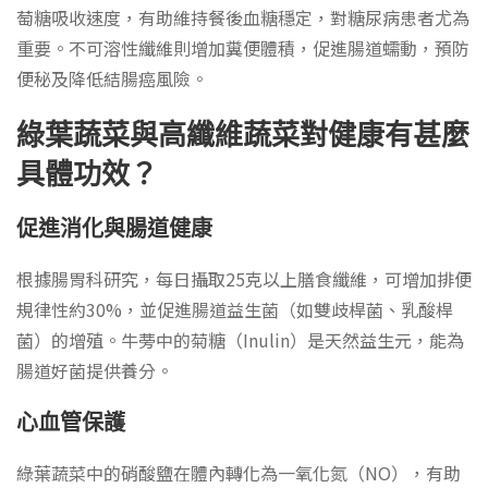
萄糖吸收速度，有助維持餐後血糖穩定，對糖尿病患者尤為
重要。不可溶性纖維則增加糞便體積，促進腸道蠕動，預防
便秘及降低結腸癌風險。
綠葉蔬菜與高纖維蔬菜對健康有甚麼
具體功效？
促進消化與腸道健康
根據腸胃科研究，每日攝取25克以上膳食纖維，可增加排便
規律性約30%，並促進腸道益生菌（如雙歧桿菌、乳酸桿
菌）的增殖。牛蒡中的菊糖（Inulin）是天然益生元，能為
腸道好菌提供養分。
心血管保護
綠葉蔬菜中的硝酸鹽在體內轉化為一氧化氮（NO），有助