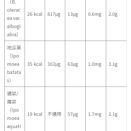
（B.
olerac
26 kcal
817μg
13μg
0.6mg
2.0g
ea var.
albogl
abra）
地瓜葉
（Ipo
moea
35 kcal
302μg
63μg
1.0mg
3.1g
batata
s）
通菜/
蕹菜
（Ipo
19 kcal
不適用
57μg
1.7mg
2.1g
moea
aquati