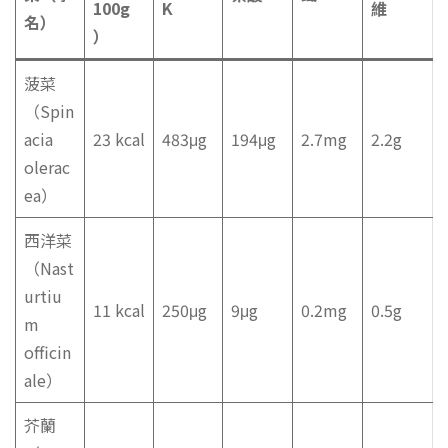
100g
K
維
名）
）
菠菜
（Spin
acia
23 kcal
483μg
194μg
2.7mg
2.2g
olerac
ea）
西洋菜
（Nast
urtiu
11 kcal
250μg
9μg
0.2mg
0.5g
m
officin
ale）
芥蘭