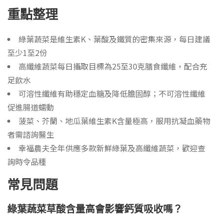
重點整理
綠葉蔬菜是維生素K、葉酸及鐵質的密集來源，每日建議
至少1至2份
高纖維蔬菜每日攝取目標為25至30克膳食纖維，配合充
足飲水
可溶性纖維有助穩定血糖及降低膽固醇；不可溶性纖維
促進腸道蠕動
菠菜、芥蘭、地瓜葉維生素K含量極高，服用抗凝血藥物
者需諮詢醫生
幸福農夫全年供應多款新鮮綠葉及高纖維蔬菜，歡迎查
詢時令品種
常見問題
綠葉蔬菜草酸含量高會影響鈣質吸收嗎？