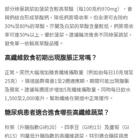
部分綠葉蔬菜如菠菜含較高草酸（每100克約970mg），會
與鈣結合形成草酸鈣，降低鈣質吸收率。但汆燙可去除約
30%至80%的草酸。芥蘭及白菜的草酸含量較低，鈣質吸收
率可達50%以上，優於菠菜。建議輪流進食不同綠葉蔬菜，
避免單一依賴高草酸品種。
高纖維飲食初期出現腹脹正常嗎？
正常。突然大幅增加膳食纖維攝取量（例如由每日10克增至
25克），腸道菌群需要1至2週適應期，期間可能出現腹脹
及腸氣。建議每週逐步增加5克纖維攝取量，同時每日飲水
1,500至2,000毫升，幫助纖維在腸道中正常運作。
糖尿病患者適合進食哪些高纖維蔬菜？
秋葵（升糖指數GI約20）、四季豆（GI約15）及蘆筍（GI
約15）均屬低升糖指數的高纖維蔬菜，特別適合糖尿病患