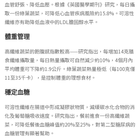
血管舒張、降低血壓。根據《英國醫學期刊》研究，每日攝
取一份綠葉蔬菜，可降低心血管疾病風險約15.8%。可溶性
纖維亦有助降低血液中的LDL膽固醇水平。
體重管理
高纖維蔬菜的飽腹感指數較高——研究指出，每增加14克膳
食纖維攝取量，每日熱量攝取可自然減少約10%，4個月內
平均體重可下降約1.9公斤。綠葉蔬菜熱量極低（每100克僅
11至35千卡），是控制體重的理想食材。
穩定血糖
可溶性纖維在腸道中形成凝膠狀物質，減緩碳水化合物的消
化及葡萄糖吸收速度。研究指出，餐前進食一份高纖維蔬
菜，可降低餐後血糖峰值約20%至25%，對第二型糖尿病的
血糖管理有顯著幫助。