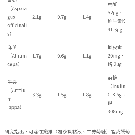
葉酸
（Aspara
52μg、
gus
2.1g
0.7g
1.4g
維生素K
officinali
41.6μg
s）
洋蔥
槲皮素
（Allium
1.7g
0.6g
1.1g
20mg、
cepa）
鉻 2μg
菊糖
牛蒡
（Inulin
（Arctiu
3.3g
1.5g
1.8g
）3.5g、
m
鉀
lappa）
308mg
研究指出，可溶性纖維（如秋葵黏液、牛蒡菊糖）能減緩葡