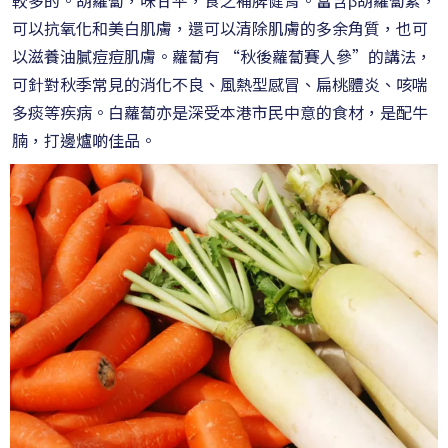
可以抗氧化和美白肌膚，還可以清除肌膚的多余角質，也可
以滋養油膩痘痘肌膚。蘿蔔有 “秋後蘿蔔賽人參”的講法，
可針對秋季常見的消化不良、風熱型感冒、扁桃體炎、咳喘
多痰等疾病。白蘿蔔亦是深受本港市民中意的食材，是配牛
腩，打邊爐啲佳品。