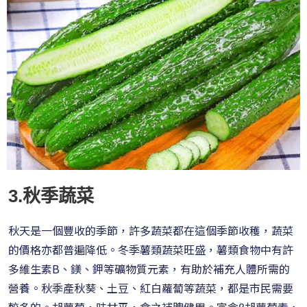
3.秋季蔬菜
秋天是一個豐收的季節，許多蔬菜都在這個季節收穫，蔬菜
的價格亦都普遍降低。冬季薯類蔬菜旺盛，薯類食物中有許
多維生素B、鎂、鉀等礦物質元素，有助於補充人體所需的
營養。秋季產秋葵、土豆、紅白蘿蔔等蔬菜，都是市民需要
較多的。胡蘿蔔，味甘平，食之補脾健胃。富含β胡蘿蔔素，