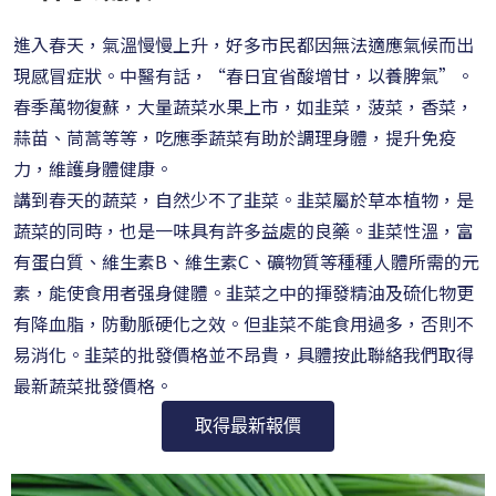
進入春天，氣溫慢慢上升，好多市民都因無法適應氣候而出
現感冒症狀。中醫有話，“春日宜省酸增甘，以養脾氣”。
春季萬物復蘇，大量蔬菜水果上市，如韭菜，菠菜，香菜，
蒜苗、茼蒿等等，吃應季蔬菜有助於調理身體，提升免疫
力，維護身體健康。
講到春天的蔬菜，自然少不了韭菜。韭菜屬於草本植物，是
蔬菜的同時，也是一味具有許多益處的良藥。韭菜性溫，富
有蛋白質、維生素B、維生素C、礦物質等種種人體所需的元
素，能使食用者强身健體。韭菜之中的揮發精油及硫化物更
有降血脂，防動脈硬化之效。但韭菜不能食用過多，否則不
易消化。韭菜的批發價格並不昂貴，具體按此聯絡我們取得
最新蔬菜批發價格。
取得最新報價