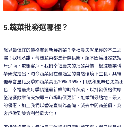
5.蔬菜批發選哪裡？
想以最便宜的價格買到新鮮蔬菜？幸福農夫就是你的不二之
選！我哋承諾，每樣蔬菜都是新鮮供應，絕不因爲批發就短
斤少兩，欺騙客戶。我們幸福農夫的批發菜價。根據農業科
學研究指出，時令蔬菜因在最適宜的自然環境下生長，其維
他命含量比反季節蔬菜高出20%-35%，口感和風味也更為出
色。幸福農夫每季精選最新鮮的時令蔬菜，以批發價格供應
全港餐飲業每天按即日市場時價更新，能做到最貼地、最大
的優惠，加上我們以香港直銷為基礎，減去中間商差價，為
客戶做到雙方利益最大化！
不但價格實惠，幸福農夫保證即日兩點前下單，翌日送貨到