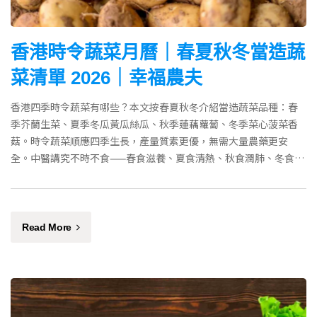
香港時令蔬菜月曆｜春夏秋冬當造蔬
菜清單 2026｜幸福農夫
香港四季時令蔬菜有哪些？本文按春夏秋冬介紹當造蔬菜品種：春
季芥蘭生菜、夏季冬瓜黃瓜絲瓜、秋季蓮藕蘿蔔、冬季菜心菠菜香
菇。時令蔬菜順應四季生長，產量質素更優，無需大量農藥更安
全。中醫講究不時不食——春食滋養、夏食清熱、秋食潤肺、冬食補
益，按時令飲食有助天然養生。
Read More