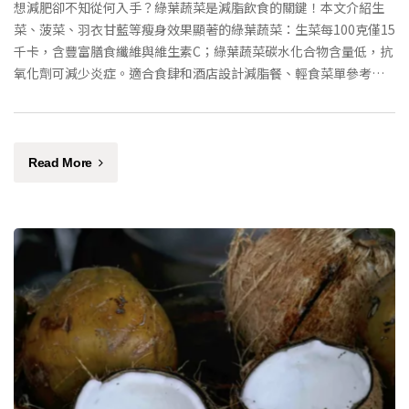
想減肥卻不知從何入手？綠葉蔬菜是減脂飲食的關鍵！本文介紹生
菜、菠菜、羽衣甘藍等瘦身效果顯著的綠葉蔬菜：生菜每100克僅15
千卡，含豐富膳食纖維與維生素C；綠葉蔬菜碳水化合物含量低，抗
氧化劑可減少炎症。適合食肆和酒店設計減脂餐、輕食菜單參考，
讓顧客吃得健康又輕盈。
Read More