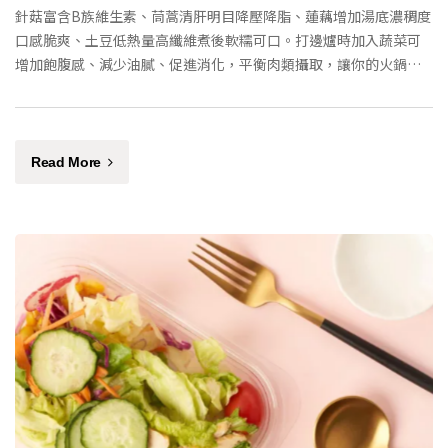
針菇富含B族維生素、茼蒿清肝明目降壓降脂、蓮藕增加湯底濃稠度
口感脆爽、土豆低熱量高纖維煮後軟糯可口。打邊爐時加入蔬菜可
增加飽腹感、減少油膩、促進消化，平衡肉類攝取，讓你的火鍋既
美味又健康。
Read More