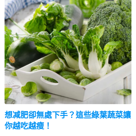
想减肥卻無處下手？這些綠葉蔬菜讓
你越吃越瘦！