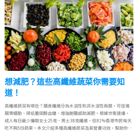
想減肥？這些高纖維蔬菜你需要知
道！
高纖維蔬菜有哪些？膳食纖維分為水溶性和非水溶性兩類，可促進
腸胃蠕動、降低膽固醇血糖、增強飽腹感助減肥。根據世衛建議，
成人每日最少攝取女士25克、男士38克纖維，但81%香港市民每天
吃不夠5份蔬果。本文介紹多種高纖維蔬菜及其營養功效，幫助你預
防便秘、控制體重、維護腸道健康。