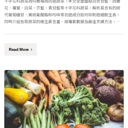
十字花科蔬菜為何被稱為防癌蔬菜？本文全面盤點羽衣甘藍、西蘭
花、蘿蔔、白菜、芥藍、紫甘藍等十字花科蔬菜，解析其含有的硫
代葡萄糖苷、異硫氰酸酯和吲哚等抗癌成分如何抑制癌細胞生長。
同時介紹各款蔬菜的維生素含量、胡蘿素數據及最佳烹調方法，助
你每日攝取足夠營養。
Read More