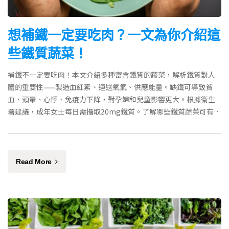
想補鐵一定要吃肉？一文為你介紹這
些鐵質蔬菜！
補鐵不一定要吃肉！本文介紹多種富含鐵質的蔬菜，解析鐵質對人
體的重要性——製造血紅素、運送氧氣、供應能量。缺鐵可導致貧
血、頭暈、心悸、免疫力下降，對孕婦和兒童影響更大。根據衛生
署建議，成年女士每日需攝取20mg鐵質。了解哪些鐵質蔬菜可有效
預防缺鐵性貧血，吃出好氣色。
Read More